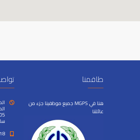
طاقمنا
تواصل
هنا في MGPS جميع موظفينا جزء من
عائلتنا
سل
18