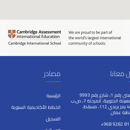
 معانا
مصادر
المبنى رقم 1، شارع رقم 9993
الرئيسية
المعبيلة الجنوبية، المرحلة 7، ص.ب
405 رمز بريدي 112، مسقط،
الخطط الأكاديمية السنوية
طنة عمان
التسجيل
+968 9282 81