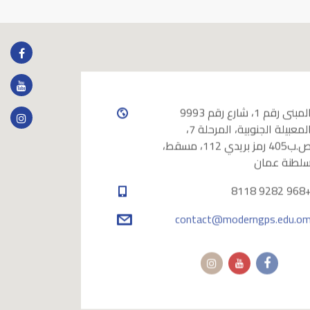
المبنى رقم 1، شارع رقم 9993
المعبيلة الجنوبية، المرحلة 7،
ص.ب405 رمز بريدي 112، مسقط،
لطنة عمان
+968 9282 
contact@moderngps.edu.o