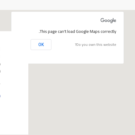
This page can't load Google Maps correctly.
Do you own this website?
OK
س
8118
m