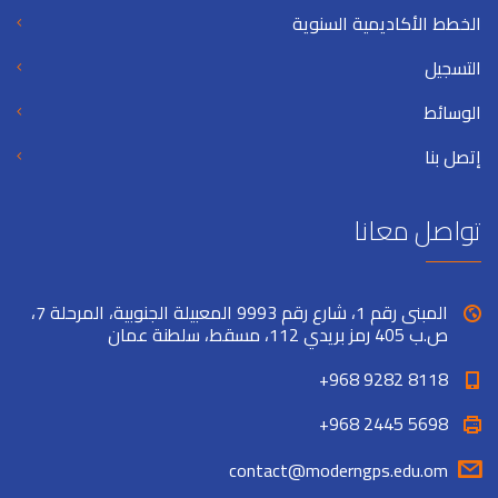
الخطط الأكاديمية السنوية
التسجيل
الوسائط
إتصل بنا
تواصل معانا
المبنى رقم 1، شارع رقم 9993 المعبيلة الجنوبية، المرحلة 7،
ص.ب 405 رمز بريدي 112، مسقط، سلطنة عمان
+968 9282 8118
+968 2445 5698
contact@moderngps.edu.om